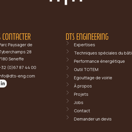
 CONTACTER
DTS ENGINEERING
Parc Paysager de
Expertises
Tyberchamps 28
Techniques spéciales du bât
7180 Seneffe
Performance énergétique
+32 (0)67 87 44 00
Outil TOTEM
info@dts-eng.com
Egouttage de voirie
À propos
Projets
Jobs
Contact
Demander un devis