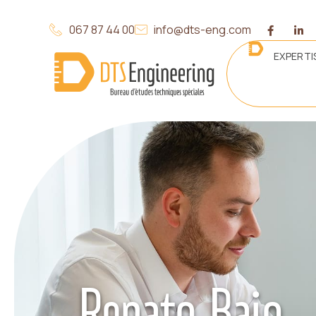
067 87 44 00
info@dts-eng.com
EXPERTI
Renato Baio