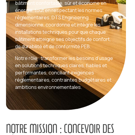
bâtiment confortable, sûr et économe en
énergie, tout en respectant les normes
réglementaires. DTS Engineering
dimensionne, coordonne et intègre les
installations techniques pour que chaque
bâtiment atteigne ses objectifs de confort,
de durabilité et de conformité PEB.
Notre rôle : transformer les besoins d’usage
en solutions techniques claires, fiables et
performantes, conciliant exigences
réglementaires, contraintes budgétaires et
ambitions environnementales.
NOTRE MISSION : CONCEVOIR DES