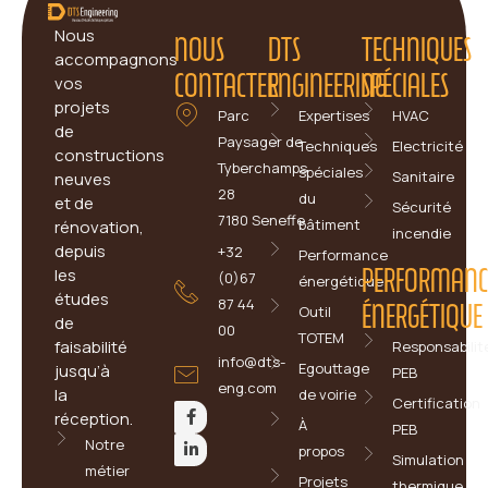
Nous
NOUS
DTS
TECHNIQUES
accompagnons
CONTACTER
ENGINEERING
SPÉCIALES
vos
projets
Parc
Expertises
HVAC
de
Paysager de
Techniques
Electricité
constructions
Tyberchamps
spéciales
Sanitaire
neuves
28
du
et de
Sécurité
7180 Seneffe
bâtiment
rénovation,
incendie
depuis
+32
Performance
PERFORMANC
les
(0)67
énergétique
études
87 44
ÉNERGÉTIQUE
Outil
de
00
TOTEM
faisabilité
Responsabilit
info@dts-
Egouttage
jusqu’à
PEB
eng.com
la
de voirie
Certification
réception.
À
PEB
Notre
propos
Simulation
métier
Projets
thermique