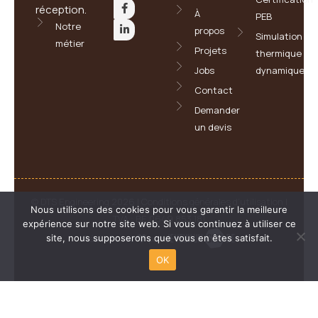
réception.
À
PEB
Notre
propos
Simulation
métier
Projets
thermique
Jobs
dynamique
Contact
Demander
un devis
© DTS Engineering 2026 |
Conditions générales d’utilisation
|
Nous utilisons des cookies pour vous garantir la meilleure
TVA : BE 0649 853 181
expérience sur notre site web. Si vous continuez à utiliser ce
Réalisé avec
par
site, nous supposerons que vous en êtes satisfait.
OK