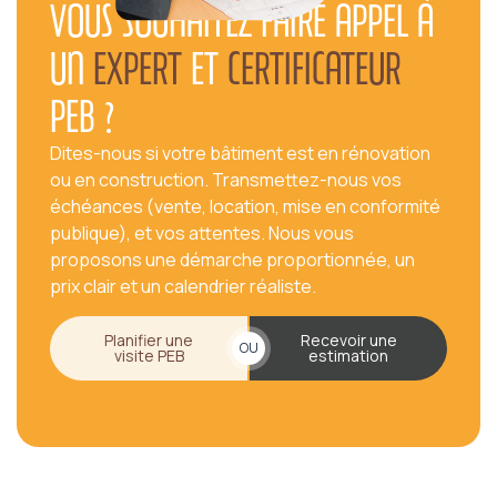
VOUS SOUHAITEZ FAIRE APPEL À
UN
EXPERT
ET
CERTIFICATEUR
PEB ?
Dites-nous si votre bâtiment est en rénovation
ou en construction. Transmettez-nous vos
échéances (vente, location, mise en conformité
publique), et vos attentes. Nous vous
proposons une démarche proportionnée, un
prix clair et un calendrier réaliste.
Planifier une
Recevoir une
OU
visite PEB
estimation