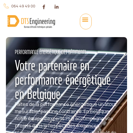
064 49 49 00
PERFORMANCE ÉNERGÉTIQUE DES BÂTIMENTS
Votre partenaire en
performance énergétique
en Belgique
Faites de la performance énergétique un atout
mesurable, pas une contrainte. En Belgique,
notre équipe d’experts PEB accompagne vos
projets dans le respect des exigences
réglementaires. Nous intervenons du dépôt de