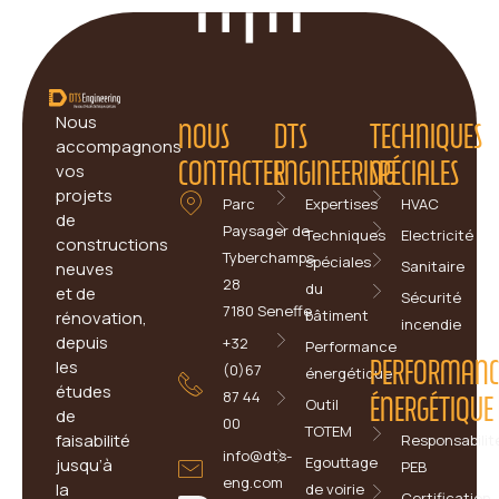
Nous
NOUS
DTS
TECHNIQUES
accompagnons
CONTACTER
ENGINEERING
SPÉCIALES
vos
projets
Parc
Expertises
HVAC
de
Paysager de
Techniques
Electricité
constructions
Tyberchamps
spéciales
Sanitaire
neuves
28
du
et de
Sécurité
7180 Seneffe
bâtiment
rénovation,
incendie
depuis
+32
Performance
PERFORMANC
les
(0)67
énergétique
études
87 44
ÉNERGÉTIQUE
Outil
de
00
TOTEM
faisabilité
Responsabilit
info@dts-
Egouttage
jusqu’à
PEB
eng.com
la
de voirie
Certification