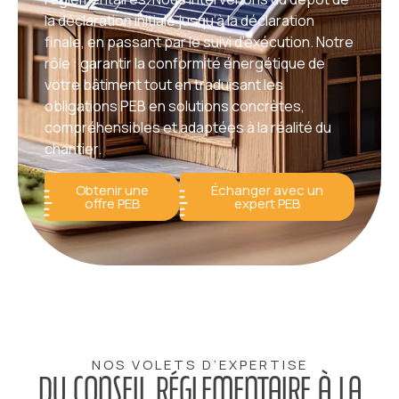
la déclaration initiale jusqu’à la déclaration
finale, en passant par le suivi d’exécution. Notre
rôle : garantir la conformité énergétique de
votre bâtiment tout en traduisant les
obligations PEB en solutions concrètes,
compréhensibles et adaptées à la réalité du
chantier.
Obtenir une
Échanger avec un
offre PEB
expert PEB
NOS VOLETS D’EXPERTISE
DU CONSEIL RÉGLEMENTAIRE À LA